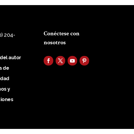
Conéctese con
0) 204-
nosotros
 del autor
ca de
idad
os y
ciones