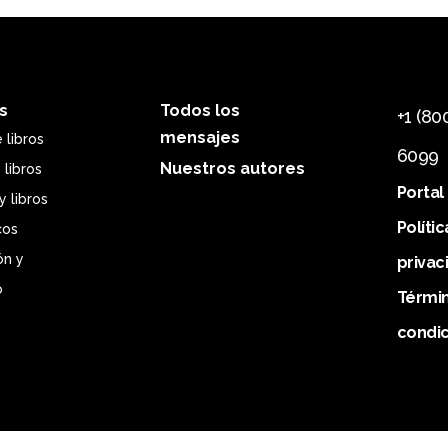
s
Todos los
+1 (80
mensajes
 libros
6099
Nuestros autores
 libros
Portal
y libros
Políti
cos
ón y
privac
o
Términ
condi