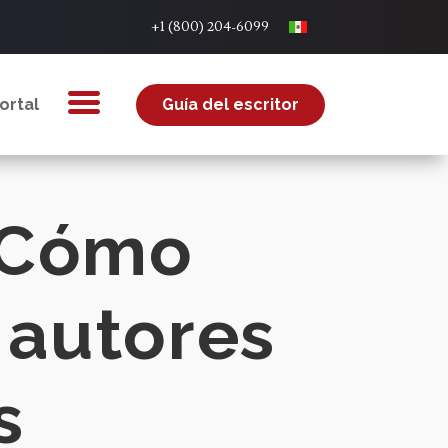
+1 (800) 204-6099
ortal
Guía del escritor
: Cómo
 autores
s