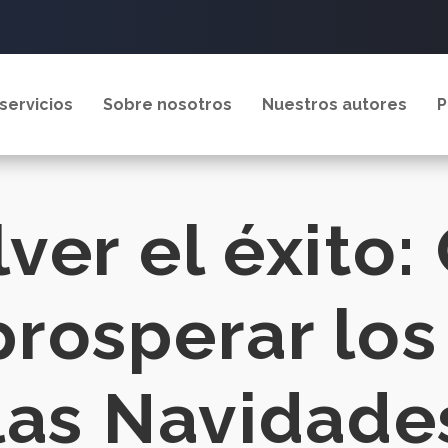
servicios
Sobre nosotros
Nuestros autores
P
ver el éxito
rosperar los
las Navidade