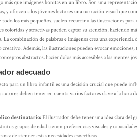
lgo más que imágenes bonitas en un libro. Son una representación 
mas, y ofrecen a los jóvenes lectores una narración visual que co
e todo los más pequeños, suelen recurrir a las ilustraciones para c
nes coloridas y atractivas pueden captar su atención, haciendo má
ra. La combinación de palabras e imágenes crea una experiencia 
creativo. Además, las ilustraciones pueden evocar emociones, t
 conceptos abstractos, haciéndolos más accesibles a las mentes jó
trador adecuado
fecto para un libro infantil es una decisión crucial que puede inf
os autores deben tener en cuenta varios factores clave a la hora de
ico destinatario:
El ilustrador debe tener una idea clara del g
istintos grupos de edad tienen preferencias visuales y capacidade
 capaz de atender estas necesidades específicas.