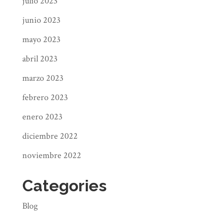
julio 2023
agotamiento es el primer paso para
junio 2023
detenerlo en seco. Muchas veces,
mayo 2023
los escritores pueden no darse
cuenta de que están totalmente en
abril 2023
una fase de agotamiento, lo que
marzo 2023
hace que la recuperación sea mucho
febrero 2023
más difícil. Sé consciente de ti
mismo -tanto de tu cuerpo como de
enero 2023
tu mente- y de los factores
diciembre 2022
externos. Compruébelo usted
noviembre 2022
mismo y utilice la siguiente lista de
signos de agotamiento como índice:
Categories
Dolores de cabeza
Blog
Fatiga física
Despertarse agotado