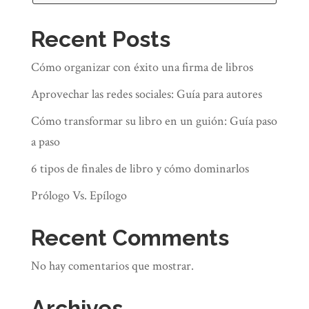
Recent Posts
Cómo organizar con éxito una firma de libros
A menudo se describe la escritura
Aprovechar las redes sociales: Guía para autores
como un viaje solitario, en el que
Cómo transformar su libro en un guión: Guía paso
depende del escritor navegar por
a paso
aspectos como la motivación, el
6 tipos de finales de libro y cómo dominarlos
impulso y el progreso. Pero a lo
largo del camino, no es infrecuente
Prólogo Vs. Epílogo
encontrarse con malas rachas,
Recent Comments
momentos en los que las cosas se
ralentizan o se paralizan por
No hay comentarios que mostrar.
completo. Esto es agotamiento y un
lugar difícil de encontrar para los
Archives