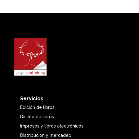
Sensación general de desapego
Depresión o desesperanza
Falta de motivación
Ansiedad en torno a su escritura
Ya no disfruta escribiendo
Mal humor
Olvido
Procrastinación
Prevenir y
superar el
agotamiento
Servicios
Edición de libros
Escribir es un trabajo mentalmente
Diseño de libros
agotador y, sin el enfoque y el
Impresos y libros electrónicos
cuidado adecuados, el agotamiento
Distribución y mercadeo