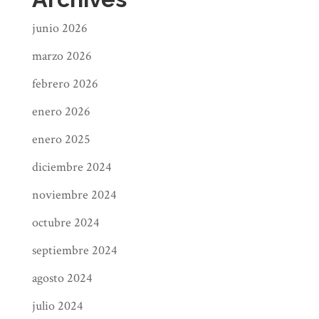
escritores. El agotamiento es una
junio 2026
forma de agotamiento mental que
puede afectar a mucho más que a tu
marzo 2026
vida de escritor. Siga leyendo para
febrero 2026
saber más sobre el agotamiento,
enero 2026
cómo superarlo y cómo prevenirlo
desde el principio.
enero 2025
diciembre 2024
noviembre 2024
Causas comunes del
octubre 2024
Burnout
septiembre 2024
El agotamiento puede aparecer
agosto 2024
rápidamente y aparentemente de la
nada. Sin embargo, hay factores
julio 2024