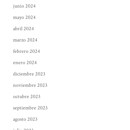
comunes, entre ellos:
junio 2024
Asumir demasiadas
mayo 2024
responsabilidades
abril 2024
Un entorno de trabajo
desorganizado
marzo 2024
Estrés excesivo o prolongado
febrero 2024
Falta de éxito
Falta de sueño
enero 2024
Falta de apoyo de amigos,
diciembre 2023
familiares y compañeros de
trabajo.
noviembre 2023
Signos de
octubre 2023
agotamiento del
septiembre 2023
escritor
agosto 2023
Reconocer los signos del